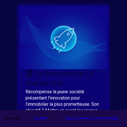
🏆 Le Concours de LA
Startup Orpi
Récompense la jeune société
présentant l’innovation pour
l’immobilier la plus prometteuse. Son
objectif ? Mettre en avant les jeunes
sociétés les plus innovantes du
Se connecter
Live RENT
Espace Conférence Orisha Real Estate